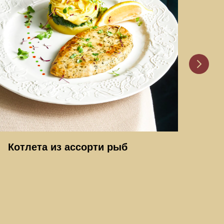
Котлета из ассорти рыб
Со
тр