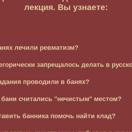
лекция. Вы узнаете:
банях лечили ревматизм?
тегорически запрещалось делать в русск
гадания проводили в банях?
 бани считались "нечистым" местом?
ставить банника помочь найти клад?