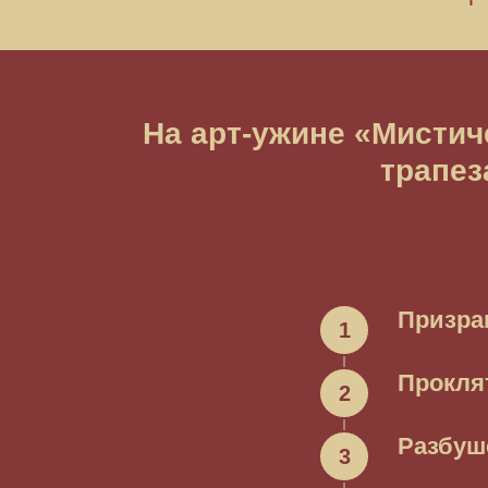
На арт-ужине «Мистич
трапез
Призра
Прокля
Разбуш