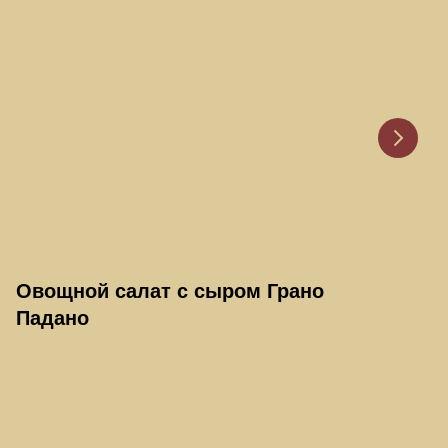
Овощной салат с сыром Грано
Ба
Падано