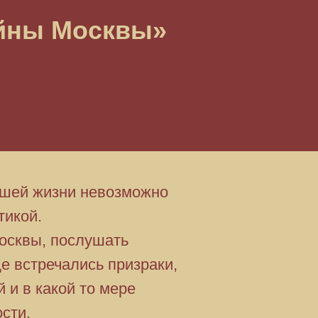
айны Москвы»
нашей жизни невозможно
тикой.
осквы, послушать
е встречались призраки,
 и в какой то мере
сти.