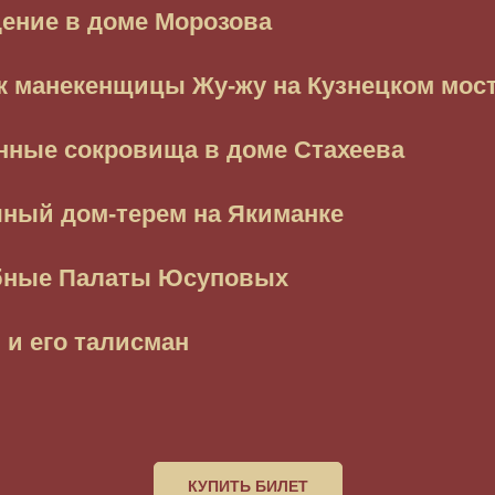
ение в доме Морозова
к манекенщицы Жу-жу на Кузнецком мос
нные сокровища в доме Стахеева
чный дом-терем на Якиманке
ные Палаты Юсуповых
 и его талисман
КУПИТЬ БИЛЕТ