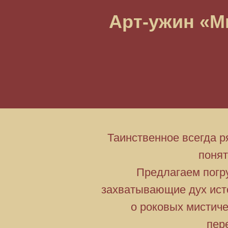
Арт-ужин «М
Таинственное всегда р
понят
Предлагаем погр
захватывающие дух исто
о роковых мистиче
пер