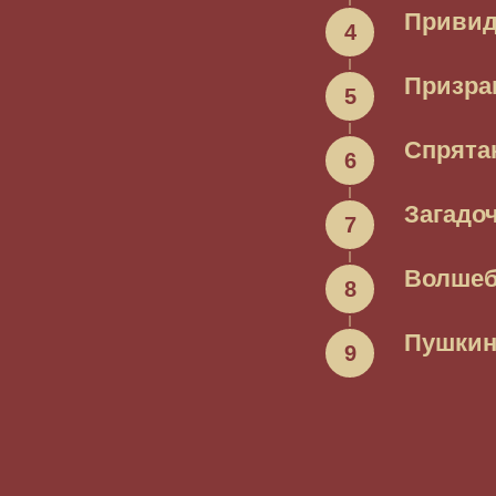
Привид
Призра
Спрята
Загадо
Волшеб
Пушкин